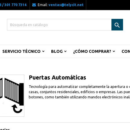
 / 301 770 7314
Email:
ventas@telycit.net

SERVICIO TÉCNICO
BLOG
¿CÓMO COMPRAR?
CO
Puertas Automáticas
Tecnología para automatizar completamente la apertura o cie
casas, conjuntos residenciales, edificios o empresas. Las pu
botones, como también utilizando mandos electrónicos inalá
orías