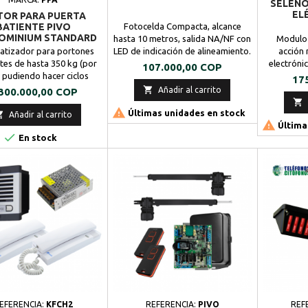
SELENO
EL
OR PARA PUERTA
BATIENTE PIVO
Fotocelda Compacta, alcance
OMINIUM STANDARD
hasta 10 metros, salida NA/NF con
Modulo 
EX DOBLE HOJA 2.5M
tizador para portones
LED de indicación de alineamiento.
acción 
350KG PPA
tes de hasta 350 kg (por
electróni
Precio
107.000,00 COP
, pudiendo hacer ciclos
puertas 
Pre
17
s (apertura y cierre) con
estándar, 

ecio
Añadir al carrito
300.000,00 COP
ma rapidez y precisión.
o botón, 


ee émbolo en acero
Últimas unidades en stock
remoto a

Añadir al carrito

idable, lo que permite
Remoto. C
Última

ntos suaves y precisos,
En stock
pulsad
zando mayor durabilidad
PUERTA g
cto.Velocidad de apertura
indica a
r de 2.5 segundos.Mayor
procede
ad, puesto que reduce...
EFERENCIA:
KFCH2
REFERENCIA:
PIVO
REF