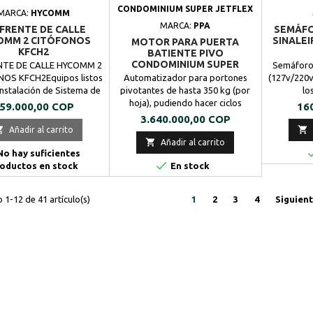
CONDOMINIUM SUPER JETFLEX
MARCA:
HYCOMM
MARCA:
PPA
 FRENTE DE CALLE
SEMÁFO
OMM 2 CITÓFONOS
SINALEI
MOTOR PARA PUERTA
KFCH2
BATIENTE PIVO
CONDOMINIUM SUPER
NTE DE CALLE HYCOMM 2
Semáforo 
JETFLEX DOBLE HOJA 3.5M
OS KFCH2Equipos listos
Automatizador para portones
(127v/220v)
350KG PPA
Instalación de Sistema de
pivotantes de hasta 350 kg (por
lo
nia Sencillo para casas,
hoja), pudiendo hacer ciclos
amarillo
recio
Pre
59.000,00 COP
16
tos u oficinas, incluye el
continuos (apertura y cierre) con
(Bru
Precio
3.640.000,00 COP
e calle y fuente de poder
extrema rapidez y precisión.
ajustable.


Añadir al carrito
Posee émbolo en acero
de día/n

Añadir al carrito
o hay suficientes
inoxidable, lo que permite

oductos en stock
movimientos suaves y precisos,
En stock
garantizando mayor durabilidad
al producto.Velocidad de apertura
1-12 de 41 artículo(s)
1
2
3
4
Siguien
a partir de 2.5 segundos.Mayor
seguridad, puesto que reduce...