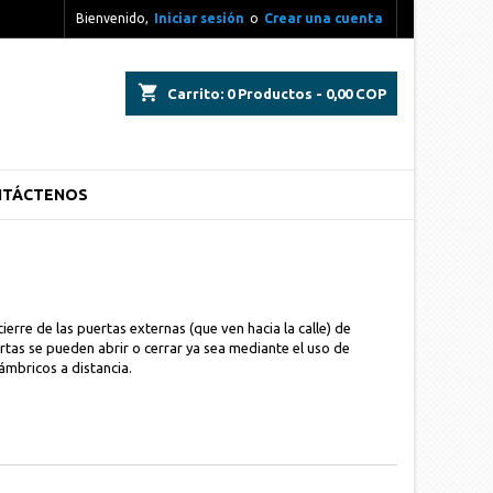
Bienvenido,
Iniciar sesión
o
Crear una cuenta
shopping_cart
Carrito:
0
Productos - 0,00 COP
NTÁCTENOS
rre de las puertas externas (que ven hacia la calle) de
ertas se pueden abrir o cerrar ya sea mediante el uso de
mbricos a distancia.