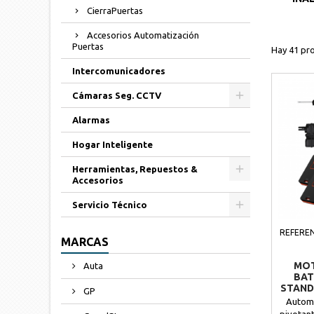
CierraPuertas
Accesorios Automatización
Puertas
Hay 41 pr
Intercomunicadores
Cámaras Seg. CCTV
Alarmas
Hogar Inteligente
Herramientas, Repuestos &
Accesorios
Servicio Técnico
REFEREN
MARCAS
MOT
Auta
BAT
STAND
GP
H
Automa