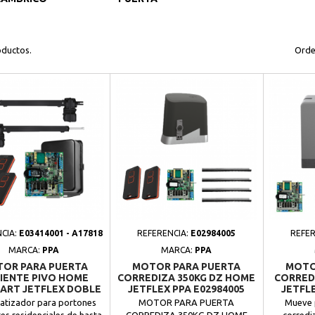
oductos.
Orde
CIA:
E03414001 - A17818
REFERENCIA:
E02984005
REFER
MARCA:
PPA
MARCA:
PPA
OR PARA PUERTA
MOTOR PARA PUERTA
MOTO
IENTE PIVO HOME
CORREDIZA 350KG DZ HOME
CORREDI
ART JETFLEX DOBLE
JETFLEX PPA E02984005
JETFLE
OJA 125 KG PPA
tizador para portones
MOTOR PARA PUERTA
Mueve 