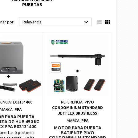
PUERTAS



nar por:
Relevancia
ENCIA:
E02131400
REFERENCIA:
PIVO
CONDOMINIUM STANDARD
MARCA:
PPA
JETFLEX BRUSHLESS
R PARA PUERTA
MARCA:
PPA
ZA DZ HUB 450 KG
X PPA E02131400
MOTOR PARA PUERTA
puertas ó portones
BATIENTE PIVO
CONDOMINIUM STANDARD