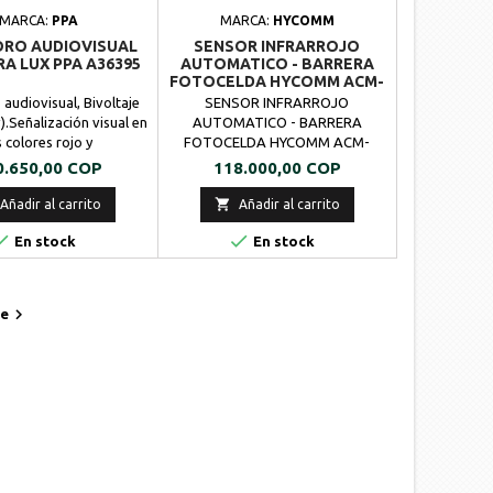
MARCA:
PPA
MARCA:
HYCOMM
RO AUDIOVISUAL
SENSOR INFRARROJO
RA LUX PPA A36395
AUTOMATICO - BARRERA
FOTOCELDA HYCOMM ACM-
609
audiovisual, Bivoltaje
SENSOR INFRARROJO
.Señalización visual en
AUTOMATICO - BARRERA
s colores rojo y
FOTOCELDA HYCOMM ACM-
.Señalización sonora
609Sensor o detector de haz
cio
Precio
0.650,00 COP
118.000,00 COP
zzer) con volumen
simple se utiliza para deslizar la
Sensor de identificación
puerta automática, la puerta de la

Añadir al carrito
Añadir al carrito
oche.Requiere módulo
bobina , la puerta del garaje


rele (A02034).
En stock
windows, etc.Consta de un
En stock
transmisor y receptor, y el
amplificador integrado puede
producir haz infrarrojo.Estrecho

te
haz de infrarrojos (I o II) puede
evitar la...