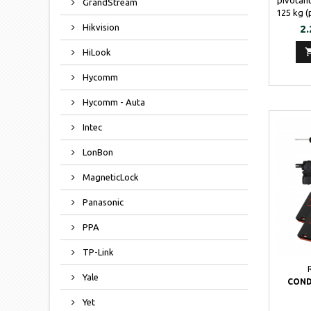
pivotant
GrandStream
125 kg (
hasta 40
Hikvision
Pr
2.
por hor
prec
HiLook
centr
centr
Hycomm
pudi
cualqu
Hycomm - Auta
puerta
Intec
LonBon
MagneticLock
Panasonic
PPA
TP-Link
Yale
COND
Yet