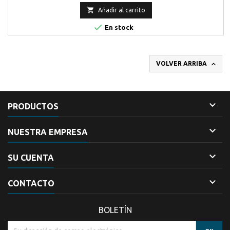
Control de cerraduras y chapas eléctricas...

Añadir al carrito

En stock

VOLVER ARRIBA

PRODUCTOS

NUESTRA EMPRESA

SU CUENTA

CONTACTO
BOLETÍN