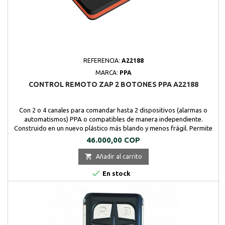
REFERENCIA:
A22188
MARCA:
PPA
CONTROL REMOTO ZAP 2 BOTONES PPA A22188
Con 2 o 4 canales para comandar hasta 2 dispositivos (alarmas o
automatismos) PPA o compatibles de manera independiente.
Construido en un nuevo plástico más blando y menos frágil. Permite
seleccionar modo de funcionamiento código rotativo o código fijo.
Precio
46.000,00 COP
Clip reforzado desmontable.

Añadir al carrito

En stock