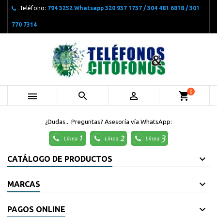
Teléfono:
794 3252 Whatsapp 320 937 1737 / 304 481 6818 / 301
770 7314
0



shopping_cart
¿Dudas... Preguntas? Asesoría vía WhatsApp:
CATÁLOGO DE PRODUCTOS
MARCAS
PAGOS ONLINE