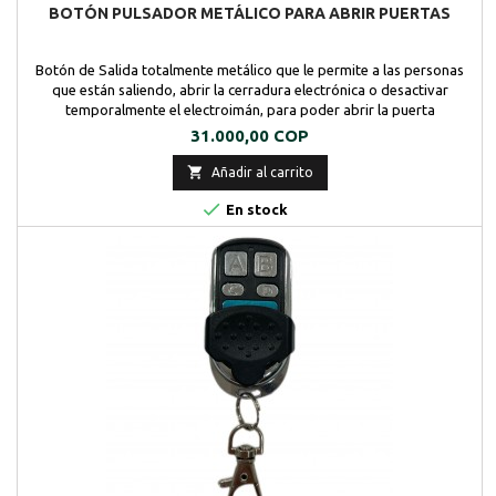
BOTÓN PULSADOR METÁLICO PARA ABRIR PUERTAS
Botón de Salida totalmente metálico que le permite a las personas
que están saliendo, abrir la cerradura electrónica o desactivar
temporalmente el electroimán, para poder abrir la puerta
Precio
31.000,00 COP

Añadir al carrito

En stock