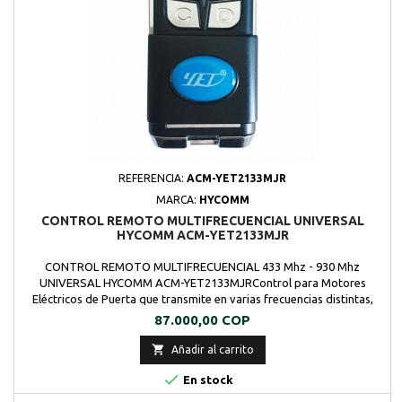
REFERENCIA:
ACM-YET2133MJR
MARCA:
HYCOMM
CONTROL REMOTO MULTIFRECUENCIAL UNIVERSAL
HYCOMM ACM-YET2133MJR
CONTROL REMOTO MULTIFRECUENCIAL 433 Mhz - 930 Mhz
UNIVERSAL HYCOMM ACM-YET2133MJRControl para Motores
Eléctricos de Puerta que transmite en varias frecuencias distintas,
por lo que es compatible con gran cantidad de motores de marcas
Precio
87.000,00 COP
(En las imagenes encontraran todas las marcas
compatibles)Duplicador para la mayoría de los mandos a distancia

Añadir al carrito
de puertas,...

En stock