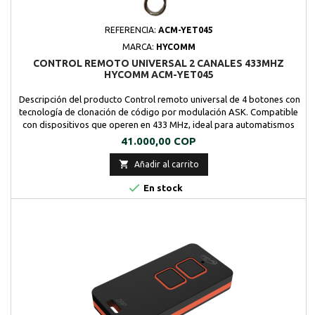
REFERENCIA:
ACM-YET045
MARCA:
HYCOMM
CONTROL REMOTO UNIVERSAL 2 CANALES 433MHZ
HYCOMM ACM-YET045
Descripción del producto Control remoto universal de 4 botones con
tecnología de clonación de código por modulación ASK. Compatible
con dispositivos que operen en 433 MHz, ideal para automatismos
residenciales o comerciales. Fabricado en PVC resistente con diseño
Precio
41.000,00 COP
compacto tipo llavero. Su sistema de copia cara a cara permite
replicar fácilmente...

Añadir al carrito

En stock