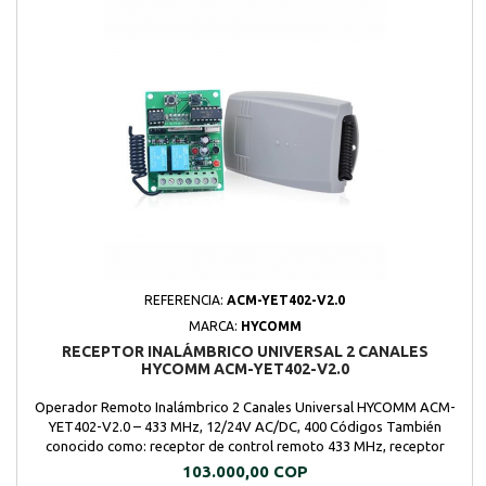
REFERENCIA:
ACM-YET402-V2.0
MARCA:
HYCOMM
RECEPTOR INALÁMBRICO UNIVERSAL 2 CANALES
HYCOMM ACM-YET402-V2.0
Operador Remoto Inalámbrico 2 Canales Universal HYCOMM ACM-
YET402-V2.0 – 433 MHz, 12/24V AC/DC, 400 Códigos También
conocido como: receptor de control remoto 433 MHz, receptor
universal RF, módulo receptor de relé, operador remoto inalámbrico.
Precio
103.000,00 COP
Aplicaciones comunes Apertura de puertas eléctricas o portones