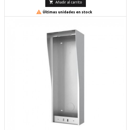

Añadir al carrito

Últimas unidades en stock