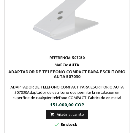
REFERENCIA:
507030
MARCA:
AUTA
ADAPTADOR DE TELEFONO COMPACT PARA ESCRITORIO
AUTA 507030
ADAPTADOR DE TELEFONO COMPACT PARA ESCRITORIO AUTA
507030Adaptador de escritorio que permite la instalación en
superficie de cualquier teléfono COMPACT. Fabricado en metal
lacado de alta calidad. Color blanco.
Precio
151.000,00 COP

Añadir al carrito

En stock