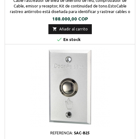
Cable rastreador de línea de teléfono de red, comprobador de
Cable, emisor y receptor, Kit de continuidad de tono.EstoCable
rastreo antirrobo está diseñada para identificar y rastrear cables o
cables dentro de un grupo sin dañar el aislamiento Para teléfono
Precio
188.000,00 COP
línea puede identificar algunos Estados en la línea Con este
instrumento instalar debug y mantener...

Añadir al carrito

En stock
REFERENCIA:
SAC-B25