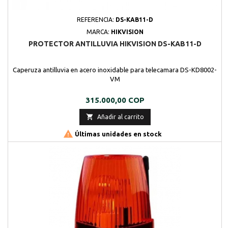
REFERENCIA:
DS-KAB11-D
MARCA:
HIKVISION
PROTECTOR ANTILLUVIA HIKVISION DS-KAB11-D
Caperuza antilluvia en acero inoxidable para telecamara DS-KD8002-
VM
Precio
315.000,00 COP

Añadir al carrito

Últimas unidades en stock