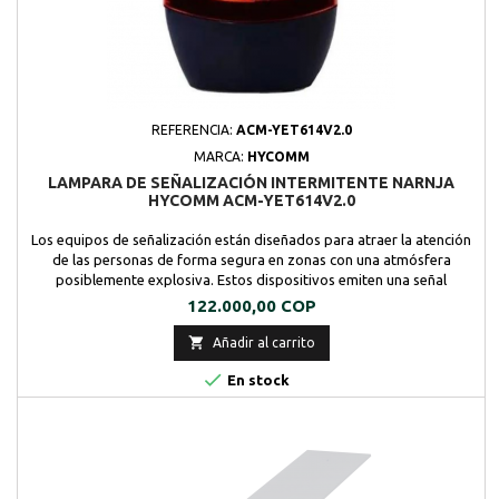
REFERENCIA:
ACM-YET614V2.0
MARCA:
HYCOMM
LAMPARA DE SEÑALIZACIÓN INTERMITENTE NARNJA
HYCOMM ACM-YET614V2.0
Los equipos de señalización están diseñados para atraer la atención
de las personas de forma segura en zonas con una atmósfera
posiblemente explosiva. Estos dispositivos emiten una señal
claramente detectable cuando una máquina funciona mal o se
Precio
122.000,00 COP
interrumpe un proceso, cuando hay una llamada telefónica o cuando
se produce una situación peligrosa que...

Añadir al carrito

En stock