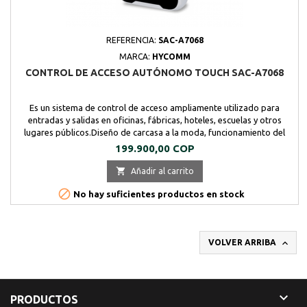
REFERENCIA:
SAC-A7068
MARCA:
HYCOMM
CONTROL DE ACCESO AUTÓNOMO TOUCH SAC-A7068
Es un sistema de control de acceso ampliamente utilizado para
entradas y salidas en oficinas, fábricas, hoteles, escuelas y otros
lugares públicos.Diseño de carcasa a la moda, funcionamiento del
panel del teclado con destreza, fiable y práctico.Admite tarjeta
Precio
199.900,00 COP
deslizante o contraseña para abrir la puerta, puede conducir
directamente la cerradura eléctrica.

Añadir al carrito

No hay suficientes productos en stock

VOLVER ARRIBA

PRODUCTOS