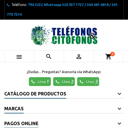
Teléfono:
794 3252 Whatsapp 320 937 1737 / 304 481 6818 / 301
770 7314
0



shopping_cart
¿Dudas... Preguntas? Asesoría vía WhatsApp:
CATÁLOGO DE PRODUCTOS
MARCAS
PAGOS ONLINE