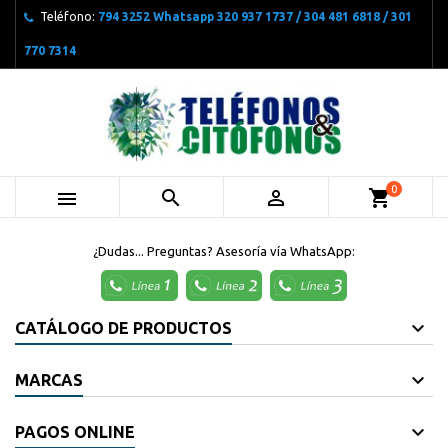
Teléfono:
794 3252 Whatsapp 320 937 1737 / 304 481 6818 / 301
770 7314
0



shopping_cart
¿Dudas... Preguntas? Asesoría vía WhatsApp:
CATÁLOGO DE PRODUCTOS
MARCAS
PAGOS ONLINE