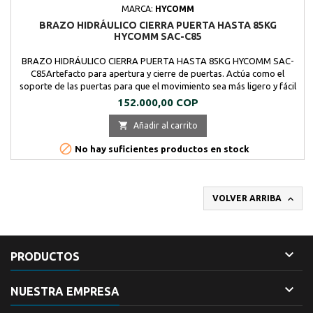
MARCA:
HYCOMM
BRAZO HIDRÁULICO CIERRA PUERTA HASTA 85KG
HYCOMM SAC-C85
BRAZO HIDRÁULICO CIERRA PUERTA HASTA 85KG HYCOMM SAC-
C85Artefacto para apertura y cierre de puertas. Actúa como el
soporte de las puertas para que el movimiento sea más ligero y fácil
de manejar.Es reversible; se puede instalar de lado izquierdo o
Precio
152.000,00 COP
derecho.Se instala en la parte superior de la puerta abierta
unilateralmente. Se puede usar en puerta de...

Añadir al carrito

No hay suficientes productos en stock

VOLVER ARRIBA

PRODUCTOS

NUESTRA EMPRESA