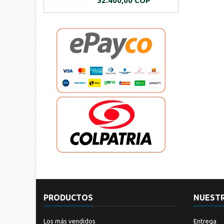
32.400,00 COP
garaje y señalización
externa.
PRODUCTOS
NUEST
Los más vendidos
Entrega