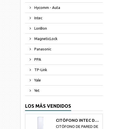
Hycomm - Auta
Intec
LonBon
MagneticLock
Panasonic
PPA
TP-Link
Yale
Yet
LOS MÁS VENDIDOS
CITÓFONO INTEC DE UN BOTÓN BOT-1
CITÓFONO DE PARED DE